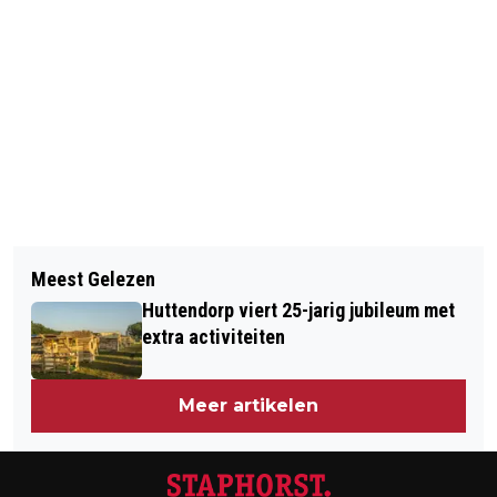
Vorig artikel
Volgend artikel
KRUIDENIERLOOS ROUVEEN MAAKT
Meest Gelezen
BURGEMEESTERS SEGERS EN BRAND
WEER KANS OP SUPERMARKT
Huttendorp viert 25-jarig jubileum met
GEHAALD MET PAARD
extra activiteiten
Meer artikelen