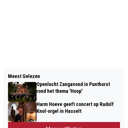
Vorig artikel
Volgend artikel
ONDERNEMERS EN GEMEENTE
Meest Gelezen
INSCHRIJVING JUBILEUMEDITIE
WERKEN AAN BULLINGERSLAG 2
Openlucht Zangavond in Punthorst
HUTTENDORP STAPHORST SLUIT
rond het thema 'Hoop'
BIJNA
Harm Hoeve geeft concert op Rudolf
Knol-orgel in Hasselt