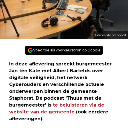
Gemeente Staphorst
Voeg toe als voorkeursbron op Google
In deze aflevering spreekt burgemeester
Jan ten Kate met Albert Bartelds over
digitale veiligheid, het netwerk
Cyberouders en verschillende actuele
onderwerpen binnen de gemeente
Staphorst. De podcast 'Thuus met de
burgemeester' is
te beluisteren via de
website van de gemeente
(ook eerdere
afleveringen).