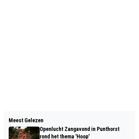
Vorig artikel
Volgend artikel
AFSCHEIDSRECEPTIE VOOR CDA-
Meest Gelezen
NIEUWE AFLEVERING 'THUUS MET DE
WETHOUDER HERRIËT BRINKMAN
Openlucht Zangavond in Punthorst
BURGEMEESTER' ONLINE
rond het thema 'Hoop'