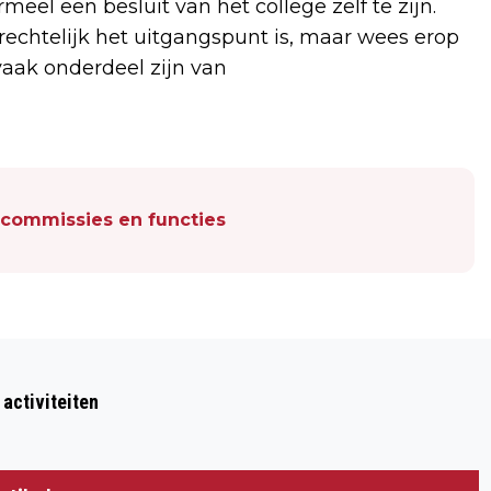
meel een besluit van het college zelf te zijn.
echtelijk het uitgangspunt is, maar wees erop
 vaak onderdeel zijn van
t commissies en functies
Volgend artikel
MINDERJARIGE FIETSER RAAKT
 activiteiten
GEWOND BIJ AANRIJDING OP KRUISING