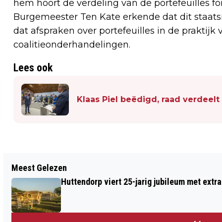
hem hoort de verdeling van de portefeuilles for
Burgemeester Ten Kate erkende dat dit staatsr
dat afspraken over portefeuilles in de praktijk
coalitieonderhandelingen.
Lees ook
Klaas Piel beëdigd, raad verdeel
Vorig artikel
Meest Gelezen
KLAAS PIEL BEËDIGD, RAAD VERDEELT
Huttendorp viert 25-jarig jubileum met extra
COMMISSIES EN FUNCTIES