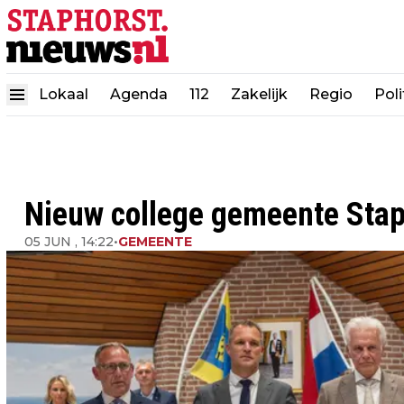
Lokaal
Agenda
112
Zakelijk
Regio
Poli
Nieuw college gemeente Staph
05 JUN , 14:22
•
GEMEENTE