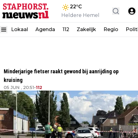
22
°C
Heldere Hemel
Lokaal
Agenda
112
Zakelijk
Regio
Polit
Minderjarige fietser raakt gewond bij aanrijding op
kruising
05 JUN , 20:51
•
112