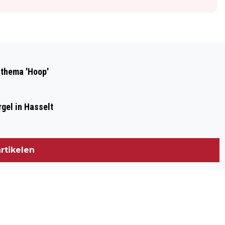
Volgend artikel
OPNIEUW SUBSIDIEREGELING VOOR
 thema 'Hoop'
WOLFWERENDE MAATREGELEN
gel in Hasselt
rtikelen