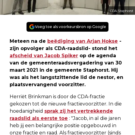
CDA Staphorst
Voeg toe als voorkeursbron op Google
Meteen na de
beëdiging van Arjan Hokse
-
zijn opvolger als CDA-raadslid- stond het
afscheid van Jacob Spiker
op de agenda
van de gemeenteraadsvergadering van 30
maart 2021 in de gemeente Staphorst. Hij
was als het langstzittende lid de nestor, en
plaatsvervangend voorzitter.
Herriët Brinkman is door de CDA-fractie
gekozen tot de nieuwe fractievoorzitter. In die
hoedanigheid
sprak zij het vertrekkende
raadslid als eerste toe
: "Jacob, in al die jaren
heb jij een belangrijke positie opgebouwd in
onze fractie en raad. Als fractievoorzitter (sinds