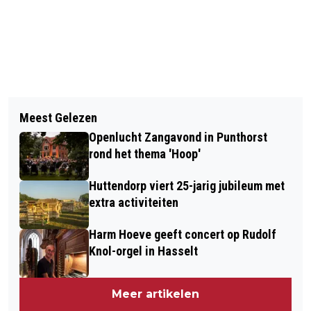
Vorig artikel
Volgend artikel
ARJAN HOKSE BEËDIGD ALS NIEUW
Meest Gelezen
WETHOUDER MULDER ONDERTEKENT
RAADSLID CDA STAPHORST
Openlucht Zangavond in Punthorst
NIEUWE WOONAFSPRAKEN
rond het thema 'Hoop'
Huttendorp viert 25-jarig jubileum met
extra activiteiten
Harm Hoeve geeft concert op Rudolf
Knol-orgel in Hasselt
Meer artikelen