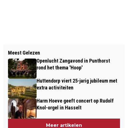
Vorig artikel
Volgend artikel
HENK DE WEERD STOPT MET
Meest Gelezen
DODENHERDENKING 4 MEI 2021
GELDBEHEER GEMEENTE STAPHORST
Openlucht Zangavond in Punthorst
OPNIEUW IN BESLOTENHEID
rond het thema 'Hoop'
Huttendorp viert 25-jarig jubileum met
extra activiteiten
Harm Hoeve geeft concert op Rudolf
Knol-orgel in Hasselt
Meer artikelen