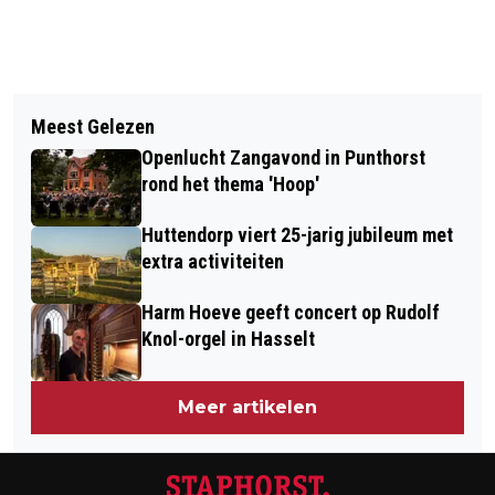
Vorig artikel
Volgend artikel
VRIJWILLIGE THUISZORG
Meest Gelezen
BOER STAPHORST WAARSCHUWT
STAPHORST: `WORD OOK
Openlucht Zangavond in Punthorst
TEGEN MALAFIDE SETVERKOPERS
ZORGVRIJWILLIGER!`
rond het thema 'Hoop'
Huttendorp viert 25-jarig jubileum met
extra activiteiten
Harm Hoeve geeft concert op Rudolf
Knol-orgel in Hasselt
Meer artikelen