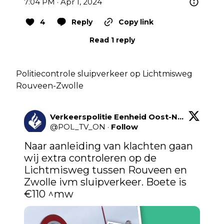
7:04 PM · Apr 1, 2024
4
Reply
Copy link
Read 1 reply
Politiecontrole sluipverkeer op Lichtmisweg
Rouveen-Zwolle
Verkeerspolitie Eenheid Oost-Nederland
@
POL_TV_ON
·
Follow
Naar aanleiding van klachten gaan 
wij extra controleren op de 
Lichtmisweg tussen Rouveen en 
Zwolle ivm sluipverkeer. Boete is 
€110 ^mw