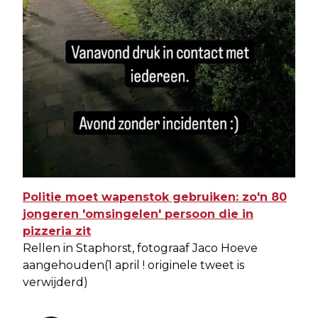
Politie moet wapenstok gebruiken: zo'n 80
jongeren 'omsingelen' persoon die in
pizzeria zit
Rellen in Staphorst, fotograaf Jaco Hoeve
aangehouden(1 april ! originele tweet is
verwijderd)