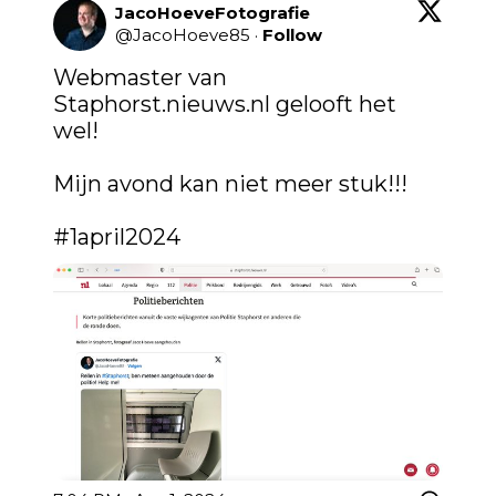
JacoHoeveFotografie
@
JacoHoeve85
·
Follow
Webmaster van 
Staphorst.nieuws.nl
 gelooft het 
wel! 

Mijn avond kan niet meer stuk!!!

#1april2024