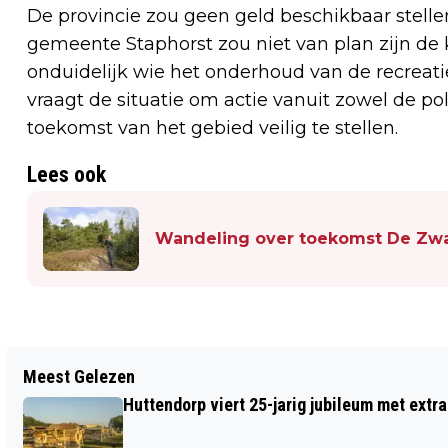
De provincie zou geen geld beschikbaar stelle
gemeente Staphorst zou niet van plan zijn de 
onduidelijk wie het onderhoud van de recreati
vraagt de situatie om actie vanuit zowel de po
toekomst van het gebied veilig te stellen.
Lees ook
Wandeling over toekomst De Zwa
Vorig artikel
Meest Gelezen
CLAUDIA DUNNINK (18) VERTELT OVER
Huttendorp viert 25-jarig jubileum met extra
DE WONINGBOUW