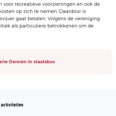
n voor recreatieve voorzieningen en ook de
kosten op zich te nemen. Daardoor is
evijver gaat betalen. Volgens de vereniging
litiek als particuliere betrokkenen om de
rte Dennen in staatsbos
Volgend artikel
PUNTHORST MET MODDER, WORSTJES
 activiteiten
EN VEEL INSCHRIJVINGEN