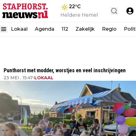
22
°C
Heldere Hemel
Lokaal
Agenda
112
Zakelijk
Regio
Polit
Punthorst met modder, worstjes en veel inschrijvingen
23 MEI , 15:47
•
LOKAAL