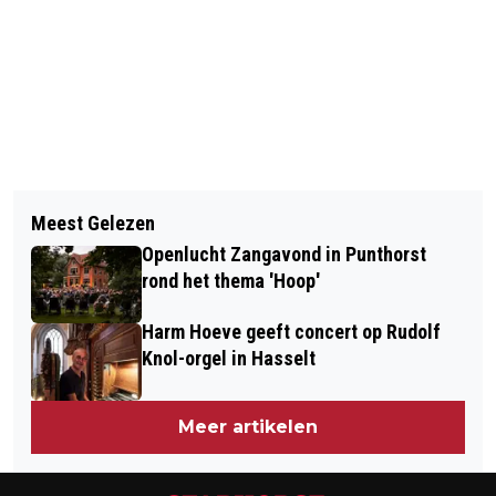
Vorig artikel
Volgend artikel
WANDELING VAN KLOOSTER NAAR
Meest Gelezen
BURGERNETMELDING VOOR VERMIST
KERK DOOR DE OLDE MATEN
Openlucht Zangavond in Punthorst
13-JARIG MEISJE AFGEROND
rond het thema 'Hoop'
Harm Hoeve geeft concert op Rudolf
Knol-orgel in Hasselt
Meer artikelen