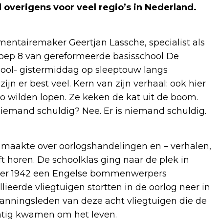
 overigens voor veel regio’s in Nederland.
ntairemaker Geertjan Lassche, specialist als
oep 8 van gereformeerde basisschool De
ool- gistermiddag op sleeptouw langs
jn er best veel. Kern van zijn verhaal: ook hier
o wilden lopen. Ze keken de kat uit de boom.
r iemand schuldig? Nee. Er is niemand schuldig.
 maakte over oorlogshandelingen en – verhalen,
ft horen. De schoolklas ging naar de plek in
mber 1942 een Engelse bommenwerpers
llieerde vliegtuigen stortten in de oorlog neer in
anningsleden van deze acht vliegtuigen die de
intig kwamen om het leven.