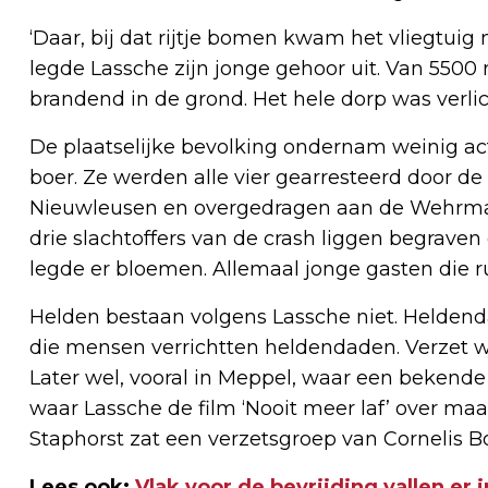
‘Daar, bij dat rijtje bomen kwam het vliegtuig
legde Lassche zijn jonge gehoor uit. Van 5500
brandend in de grond. Het hele dorp was verlic
De plaatselijke bevolking ondernam weinig act
boer. Ze werden alle vier gearresteerd door de 
Nieuwleusen en overgedragen aan de Wehrmac
drie slachtoffers van de crash liggen begrave
legde er bloemen. Allemaal jonge gasten die 
Helden bestaan volgens Lassche niet. Heldend
die mensen verrichtten heldendaden. Verzet was
Later wel, vooral in Meppel, waar een bekende
waar Lassche de film ‘Nooit meer laf’ over ma
Staphorst zat een verzetsgroep van Cornelis Bo
Lees ook:
Vlak voor de bevrijding vallen er 