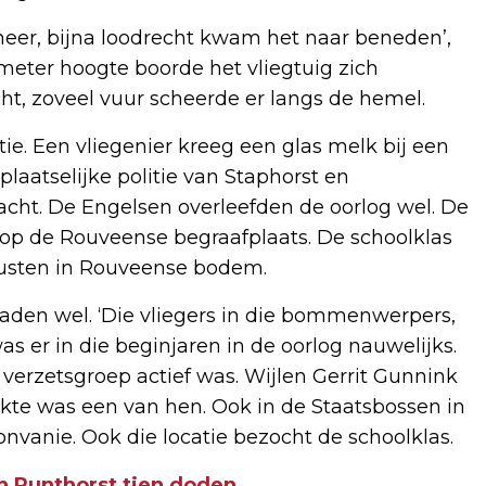
 neer, bijna loodrecht kwam het naar beneden’,
 meter hoogte boorde het vliegtuig zich
ht, zoveel vuur scheerde er langs de hemel.
ie. Een vliegenier kreeg een glas melk bij een
plaatselijke politie van Staphorst en
ht. De Engelsen overleefden de oorlog wel. De
n op de Rouveense begraafplaats. De schoolklas
rusten in Rouveense bodem.
aden wel. ‘Die vliegers in die bommenwerpers,
 er in die beginjaren in de oorlog nauwelijks.
 verzetsgroep actief was. Wijlen Gerrit Gunnink
akte was een van hen. Ook in de Staatsbossen in
nvanie. Ook die locatie bezocht de schoolklas.
in Punthorst tien doden