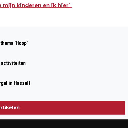
n mijn kinderen en ik hier`
Volgend artikel
RECORDAANTAL KINDEREN BIJ
 thema 'Hoop'
LAATSTE VOORLEESUURTJE IN BIEB
 activiteiten
gel in Hasselt
rtikelen