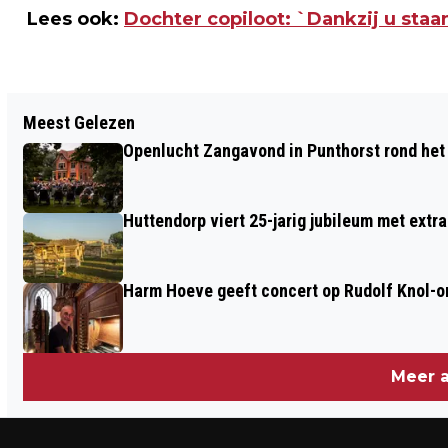
Lees ook:
Dochter copiloot: `Dankzij u staa
Vorig artikel
Meest Gelezen
EUROPESE SNELHEIDSCONTROLES
Openlucht Zangavond in Punthorst rond het
`OPERATION SPEED 2019`
Huttendorp viert 25-jarig jubileum met extra
Harm Hoeve geeft concert op Rudolf Knol-or
Meer a