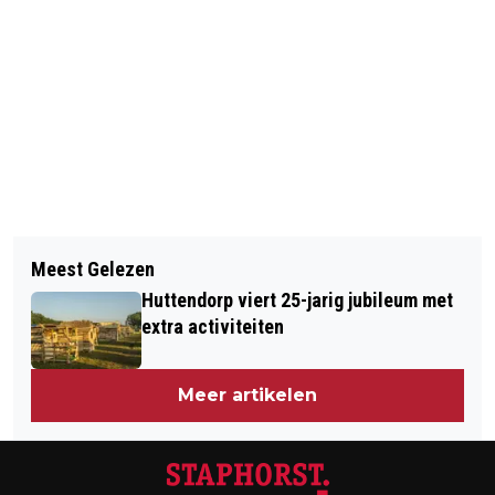
Vorig artikel
Volgend artikel
INSCHRIJVING JUBILEUMEDITIE
Meest Gelezen
TIEN HOOFDPRIJSWINNAARS VAN
HUTTENDORP STAPHORST SLUIT
Huttendorp viert 25-jarig jubileum met
VOORJAARSACTIE IN HET ZONNETJE
BIJNA
extra activiteiten
Meer artikelen