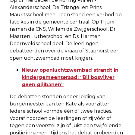
Op 21 mei deden de Koning Willem-
Alexanderschool, De Triangel en Prins
Mauritsschool mee. Toen stond een verbod op
fatbikes in de gemeente centraal. Op 11 juni
namen de CNS, Willem de Zwijgerschool, Dr.
Maarten Lutherschool en Ds. Harmen
Doornveldschool deel. De leerlingen
debatteerden over de vraag of Staphorst een
openluchtzwembad moet krijgen.
Nieuw openluchtzwembad strandt in
kindergemeenteraad: “Bij bosvijver
geen glijbanen”
De debatten stonden onder leiding van
burgemeester Jan ten Kate als voorzitter.
Iedere school vormde één of twee fracties.
Vooraf hoorden de leerlingen of zij vóór of
tegen een voorstel zijn of juist een twijfelende
positie innamen. Tijdens het debat probeerden