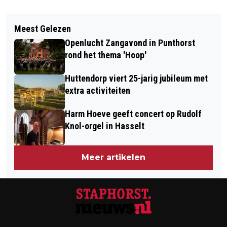
Vorig artikel
Volgend artikel
REGIO ZWOLLE BIEDT MINISTER
Meest Gelezen
KOREN ZINGEN VOOR WERK
KARREMANS SPONSSTRATEGIE AAN
Openlucht Zangavond in Punthorst
OEKRAÏENSE VRIJWILLIGSTER OLYA
rond het thema 'Hoop'
Huttendorp viert 25-jarig jubileum met
extra activiteiten
Harm Hoeve geeft concert op Rudolf
Knol-orgel in Hasselt
Meer artikelen