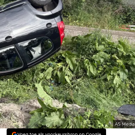
AS Media
Voeg toe als voorkeursbron op Google