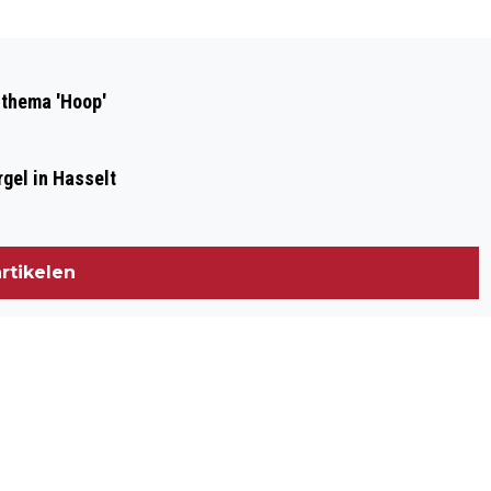
Volgend artikel
WANDELVIERDAAGSE ROUVEEN
 thema 'Hoop'
VOORUITBLIK NAAR PUNTHORST
gel in Hasselt
rtikelen