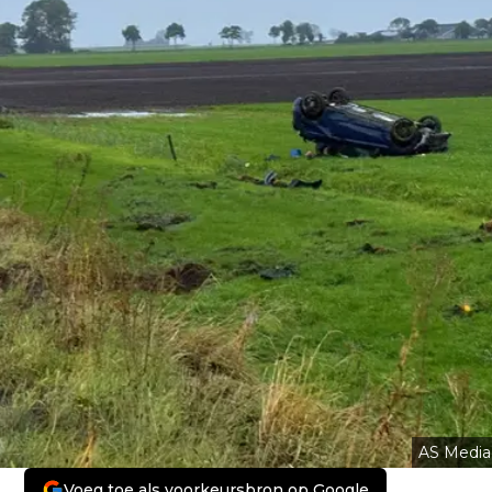
AS Media
Voeg toe als voorkeursbron op Google