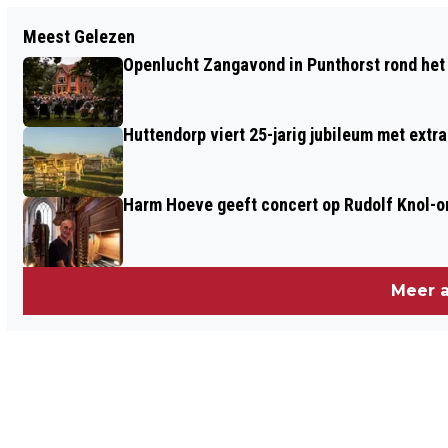
Vorig artikel
Meest Gelezen
AUTO KLAPT TEGEN BOOM EN VLIEGT IN
Openlucht Zangavond in Punthorst rond het
BRAND AAN KAMPWEG
Huttendorp viert 25-jarig jubileum met extra
Harm Hoeve geeft concert op Rudolf Knol-or
Meer a