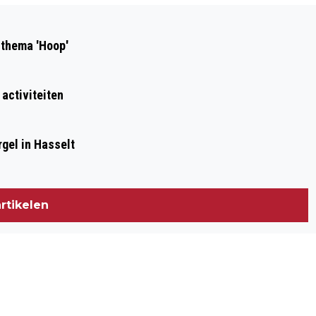
Volgend artikel
STAPHORSTER VROUWENKLEDING TE
 thema 'Hoop'
KOOP BIJ COSTER GW176
 activiteiten
gel in Hasselt
rtikelen