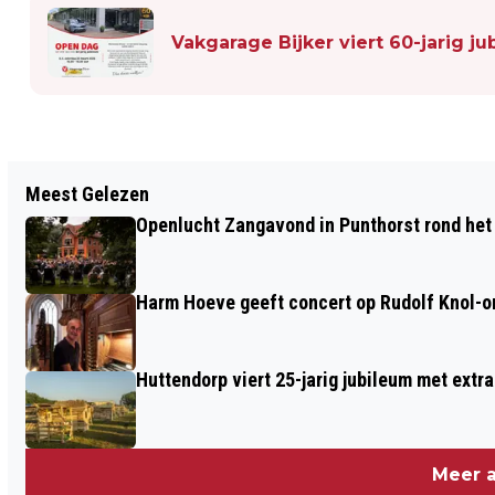
Vakgarage Bijker viert 60-jarig 
Vorig artikel
Meest Gelezen
DERDE DIA-AVOND MET ALIE
Openlucht Zangavond in Punthorst rond het
STEGEMAN IN MUSEUM STAPHORST
Harm Hoeve geeft concert op Rudolf Knol-or
Huttendorp viert 25-jarig jubileum met extra
Meer a