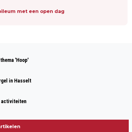
jubileum met een open dag
Volgend artikel
GERALD DE HAAN FORMATEUR VAN
 thema 'Hoop'
COALITIE SGP, CU EN CDA
gel in Hasselt
 activiteiten
rtikelen