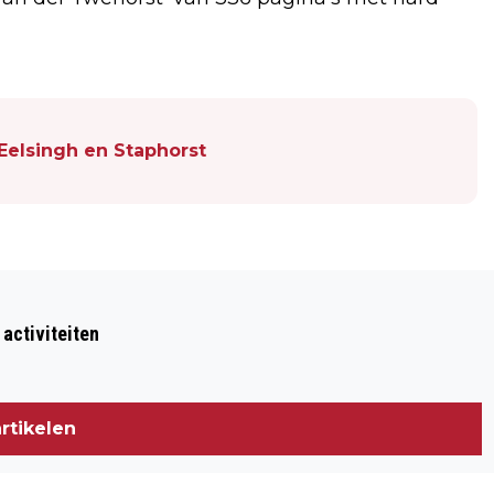
Eelsingh en Staphorst
Volgend artikel
PROVINCIE STEUNT BOUW VAN RUIM
 activiteiten
2000 OUDERENWONINGEN
rtikelen