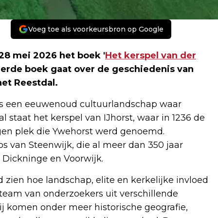
Voeg toe als voorkeursbron op Google
28 mei 2026 het boek '
Het kerspel van der
reerde boek gaat over de geschiedenis van
het Reestdal.
als een eeuwenoud cultuurlandschap waar
l staat het kerspel van IJhorst, waar in 1236 de
gen plek die Ywehorst werd genoemd.
os van Steenwijk, die al meer dan 350 jaar
 Dickninge en Voorwijk.
 zien hoe landschap, elite en kerkelijke invloed
eam van onderzoekers uit verschillende
j komen onder meer historische geografie,