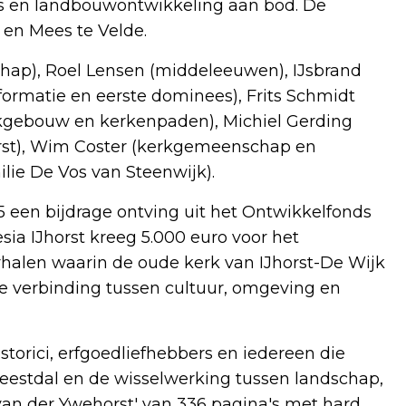
s en landbouwontwikkeling aan bod. De
n en Mees te Velde.
hap), Roel Lensen (middeleeuwen), IJsbrand
formatie en eerste dominees), Frits Schmidt
rkgebouw en kerkenpaden), Michiel Gerding
orst), Wim Coster (kerkgemeenschap en
ilie De Vos van Steenwijk).
25 een bijdrage ontving uit het Ontwikkelfonds
sia IJhorst kreeg 5.000 euro voor het
halen waarin de oude kerk van IJhorst-De Wijk
de verbinding tussen cultuur, omgeving en
torici, erfgoedliefhebbers en iedereen die
Reestdal en de wisselwerking tussen landschap,
 van der Ywehorst' van 336 pagina's met hard