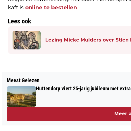
kaft is
online te bestellen
.
Lees ook
Lezing Mieke Mulders over Stien 
Vorig artikel
Meest Gelezen
FIETSTOCHT OP 30 MEI VAN START
Huttendorp viert 25-jarig jubileum met extra
VANAF KERKPLEIN ROUVEEN
Meer a