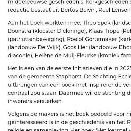
middeleeuwse geschiedenis, kerkgeschiedeni
redactie bestaat uit Bertus Boivin, Roel Lense
Aan het boek werkten mee: Theo Spek (landsc
Boonstra (klooster Dickninge), Klaas Tippe (Re
(patriottenbeweging), Roelof Gortemaker (ke
(landbouw De Wijk), Goos Lier (landbouw IJh
diaconie), Helène de Muij-Fleurke (kroniek fam
Het is een van de eerste initiatieven die in 20
van de gemeente Staphorst. De Stichting Eccle
uitbrengen van een boek met inspirerende ver
centraal zou staan. Daarmee wil de stichting 
inwoners versterken.
Volgens de makers is het boek bedoeld voor his
geïnteresseerd is in de geschiedenis van het 
religie en samenleving. Het boek 'Het kerspel