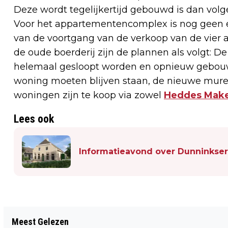
Deze wordt tegelijkertijd gebouwd is dan vol
Voor het appartementencomplex is nog geen exa
van de voortgang van de verkoop van de vier 
de oude boerderij zijn de plannen als volgt: D
helemaal gesloopt worden en opnieuw gebouw
woning moeten blijven staan, de nieuwe mure
woningen zijn te koop via zowel
Heddes Make
Lees ook
Informatieavond over Dunninkserf
Vorig artikel
Meest Gelezen
LEZING: ‘WAAROM GEEN GEZELLIGE