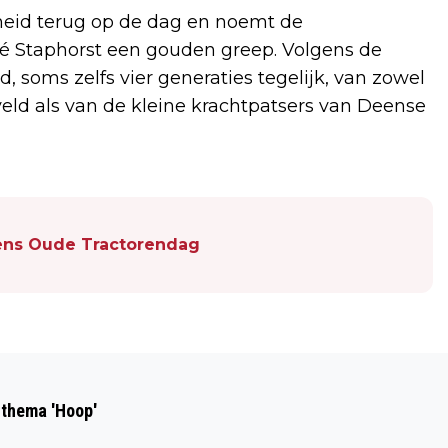
nheid terug op de dag en noemt de
 Staphorst een gouden greep. Volgens de
, soms zelfs vier generaties tegelijk, van zowel
eld als van de kleine krachtpatsers van Deense
dens Oude Tractorendag
Volgend artikel
HARM JAN JAARSMA NIEUWE
 thema 'Hoop'
DIRECTEUR-BESTUURDER VAN DE CNS