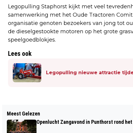
Legopulling Staphorst kijkt met veel tevrede
samenwerking met het Oude Tractoren Comité
organisatie genoten bezoekers van jong tot oud
de dieselgestookte motoren op het grote grasv
speelgoedblokjes.
Lees ook
Legopulling nieuwe attractie tij
Vorig artikel
Meest Gelezen
HAPPEN EN TRAPPEN LEVERT 5400
Openlucht Zangavond in Punthorst rond het
EURO OP VOOR STÉPHANOS