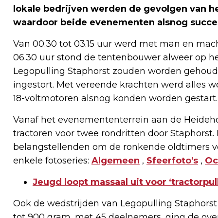
lokale bedrijven werden de gevolgen van 
waardoor beide evenementen alsnog succes
Van 00.30 tot 03.15 uur werd met man en mac
06.30 uur stond de tentenbouwer alweer op het
Legopulling Staphorst zouden worden gehoud
ingestort. Met vereende krachten werd alles 
18-voltmotoren alsnog konden worden gestart.
Vanaf het evenemententerrein aan de Heideho
tractoren voor twee rondritten door Staphorst
belangstellenden om de ronkende oldtimers vo
enkele fotoseries:
Algemeen
,
Sfeerfoto's
,
Oc
Jeugd loopt massaal uit voor ‘tractorpul
Ook de wedstrijden van Legopulling Staphorst t
tot 900 gram, met 45 deelnemers, ging de ove