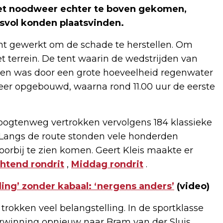
het noodweer echter te boven gekomen,
vol konden plaatsvinden.
ht gewerkt om de schade te herstellen. Om
 terrein. De tent waarin de wedstrijden van
en was door een grote hoeveelheid regenwater
weer opgebouwd, waarna rond 11.00 uur de eerste
ogtenweg vertrokken vervolgens 184 klassieke
. Langs de route stonden vele honderden
orbij te zien komen. Geert Kleis maakte er
htend rondrit
,
Middag rondrit
.
ling’ zonder kabaal: ‘nergens anders’
(video)
rokken veel belangstelling. In de sportklasse
rwinning opnieuw naar Bram van der Sluis.