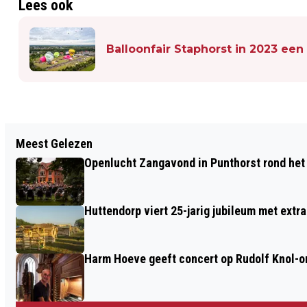
Lees ook
Balloonfair Staphorst in 2023 e
Vorig artikel
Meest Gelezen
PSALMZANGAVOND TIMOTHEOS MET
Openlucht Zangavond in Punthorst rond het
BOVENSTEM IN LUNTEREN
Huttendorp viert 25-jarig jubileum met extra
Harm Hoeve geeft concert op Rudolf Knol-or