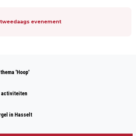
en tweedaags evenement
Volgend artikel
OBN UIT HASSELT ZOEKT MEDEWERKER
 thema 'Hoop'
PLAAGDIERBEHEERSING
 activiteiten
gel in Hasselt