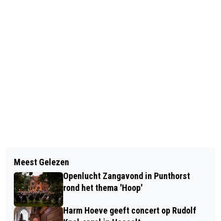
Vorig artikel
Volgend artikel
AANGEPASTE AFVALINZAMELING EN
Meest Gelezen
N377 HASSELT-DE LICHTMIS GAAT
ANDERE HITTEMAATREGELEN
Openlucht Zangavond in Punthorst
BIJNA DRIE MAANDEN DICHT
rond het thema 'Hoop'
Harm Hoeve geeft concert op Rudolf