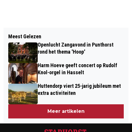
Vorig artikel
Volgend artikel
BEZOEK AAN PLUIMVEEBEDRIJF VAN
Meest Gelezen
ONDERWATERDRONE BIJ
FAMILIE PIEL IN ROUVEEN
Openlucht Zangavond in Punthorst
ZOEKACTIES, ONGEVALLEN EN
rond het thema 'Hoop'
INSPECTIES
Harm Hoeve geeft concert op Rudolf
Knol-orgel in Hasselt
Huttendorp viert 25-jarig jubileum met
extra activiteiten
Meer artikelen