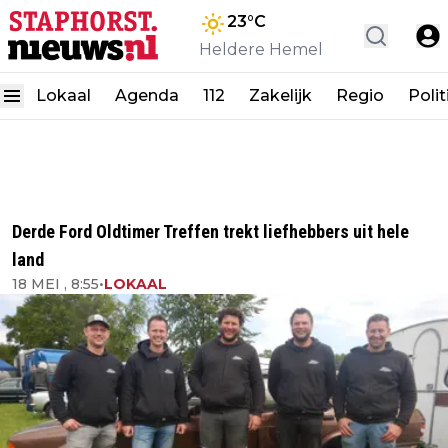
23
°C
Heldere Hemel
Lokaal
Agenda
112
Zakelijk
Regio
Polit
Derde Ford Oldtimer Treffen trekt liefhebbers uit hele
land
18 MEI , 8:55
•
LOKAAL