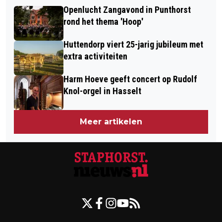
LAATSTE PLEKKEN BIJ HAPPEN EN
BRANDBESTRIJDINGSTEAMS IN REGIO
Openlucht Zangavond in Punthorst
TRAPPEN MET STÉPHANOS
IJSSELLAND
rond het thema 'Hoop'
Huttendorp viert 25-jarig jubileum met
extra activiteiten
Harm Hoeve geeft concert op Rudolf
Knol-orgel in Hasselt
Meer artikelen