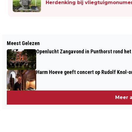
Herdenking bij vliegtuigmonum
Vorig artikel
Meest Gelezen
PINKSTERCONCERT DOOR HARM HOEVE
Openlucht Zangavond in Punthorst rond het
IN BOVENKERK KAMPEN
Harm Hoeve geeft concert op Rudolf Knol-or
Meer a