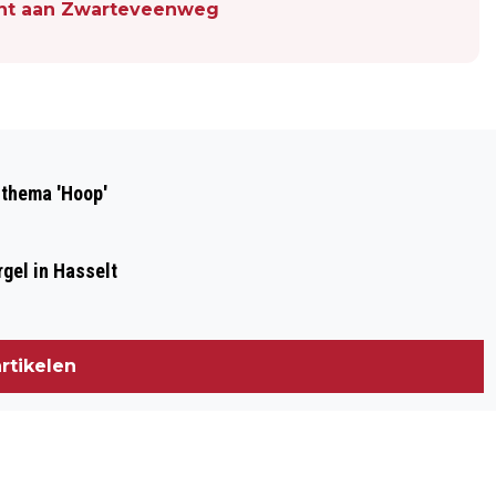
ent aan Zwarteveenweg
Volgend artikel
REGEN HOUDT WANDELAARS NIET
 thema 'Hoop'
TEGEN TIJDENS VIERDAAGSE
gel in Hasselt
rtikelen