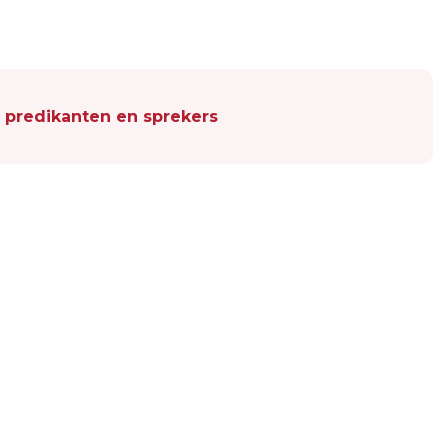
 predikanten en sprekers
Volgend artikel
IJHORSTER MAANDMARKT MET
BROCANTE, CURIOSA EN ANTIEK