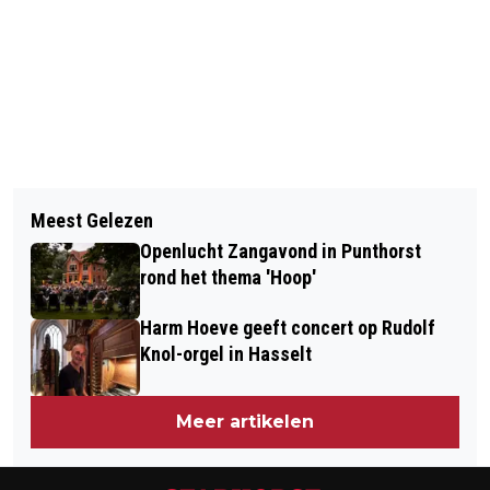
Vorig artikel
Volgend artikel
LUNCH BIJ DE BOER OP DE
Meest Gelezen
BOOMDEELDAGEN NU OOK OPEN VOOR
BISSCHOPSHOEVE VOOR ETHIOPIË
Openlucht Zangavond in Punthorst
BINNEN BEBOUWDE KOM
rond het thema 'Hoop'
Harm Hoeve geeft concert op Rudolf
Knol-orgel in Hasselt
Meer artikelen