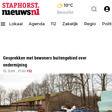
10
°C
Bewolkt
Lokaal
Agenda
112
Zakelijk
Regio
Polit
Gesprekken met bewoners buitengebied over
ondermijning
15 JUN , 11:10
•
112