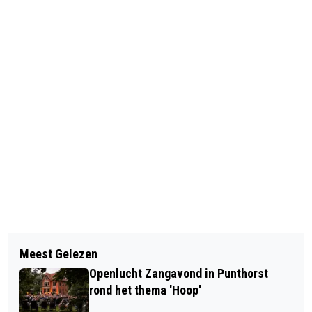
Vorig artikel
Volgend artikel
TWEEDE INFORMATIEAVOND VAN
Meest Gelezen
LEERLINGEN HALEN 89 KILO
CYBEROUDERS IN STAPHORST
Openlucht Zangavond in Punthorst
ZWERFAFVAL OP TIJDENS MOOI
rond het thema 'Hoop'
SCHOON