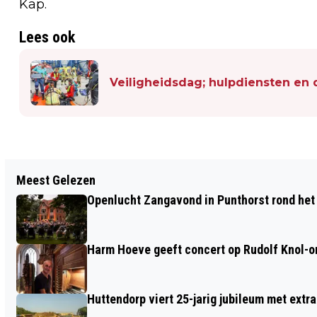
Kap.
Lees ook
Veiligheidsdag; hulpdiensten en 
Vorig artikel
Meest Gelezen
WANDELEN EN ZAAIEN LANGS HET
Openlucht Zangavond in Punthorst rond het
WESTERBORKPAD OP 5 JUNI
Harm Hoeve geeft concert op Rudolf Knol-or
Huttendorp viert 25-jarig jubileum met extra