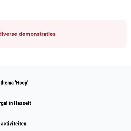
diverse demonstraties
Volgend artikel
PAARDENSPORT, STRODORP EN
 thema 'Hoop'
KINDERACTIES BIJ CH ROUVEEN
gel in Hasselt
 activiteiten